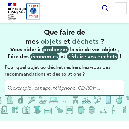
Accueil — Que Faire de mes objets & déchets
Recherc
Que faire de
mes
objets
et
déchets
?
Vous aider à
prolonger
la vie de vos objets,
faire des
économies
et
réduire vos déchets
!
Pour quel objet ou déchet recherchez-vous des
recommandations et des solutions ?
Entrez un objet ou un déchet :