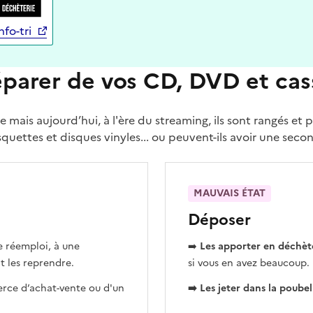
nfo-tri
parer de vos CD, DVD et cas
s aujourd’hui, à l'ère du streaming, ils sont rangés et parf
squettes et disques vinyles... ou peuvent-ils avoir une seco
MAUVAIS ÉTAT
Déposer
e réemploi, à une
➡️
Les apporter en déchèt
t les reprendre.
si vous en avez beaucoup.
rce d’achat-vente ou d'un
➡️ Les jeter dans la poube