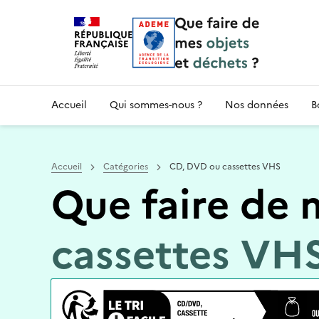
Accueil — Que Faire de mes objets & déchet
Accueil
Qui sommes-nous ?
Nos données
B
Accueil
Catégories
CD, DVD ou cassettes VHS
Que faire de 
cassettes VHS