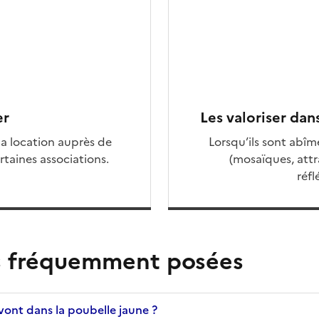
er
Les valoriser dan
la location auprès de
Lorsqu’ils sont abî
taines associations.
(mosaïques, attr
réfl
s fréquemment posées
vont dans la poubelle jaune ?