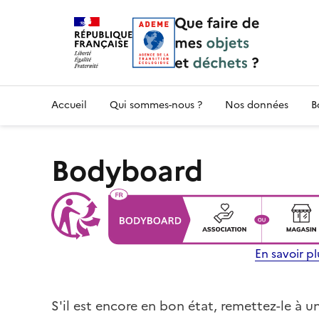
Accueil — Que Faire de mes objets & déchet
Accueil
Qui sommes-nous ?
Nos données
B
Bodyboard
En savoir plu
S'il est encore en bon état, remettez-le à 