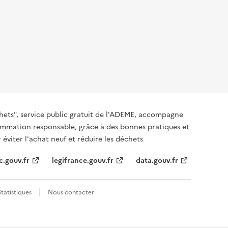
hets", service public gratuit de l'ADEME, accompagne
nsommation responsable, grâce à des bonnes pratiques et
 éviter l'achat neuf et réduire les déchets
c.gouv.fr
legifrance.gouv.fr
data.gouv.fr
Statistiques
Nous contacter