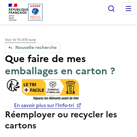
Accueil — Que Faire de mes objets & déchets
Recherc
Voir le fil d’Ariane
Nouvelle recherche
Que faire de mes
emballages en carton ?
En savoir plus sur l’Info-tri
Réemployer ou recycler les
cartons