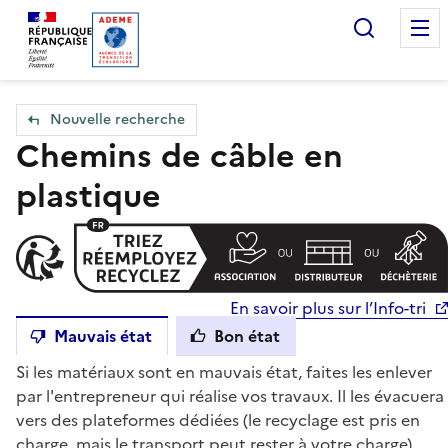
Accueil — Que Faire de mes objets & déchets
Recherc
Nouvelle recherche
Chemins de câble en
plastique
En savoir plus sur l’Info-tri
Mauvais état
Bon état
Si les matériaux sont en mauvais état, faites les enlever
par l'entrepreneur qui réalise vos travaux. Il les évacuera
vers des plateformes dédiées (le recyclage est pris en
charge, mais le transport peut rester à votre charge).