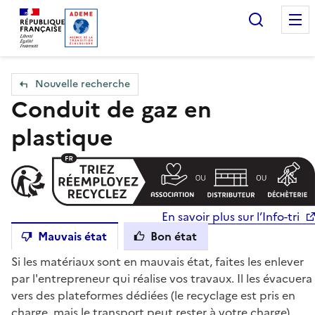
Accueil — Que Faire de mes objets & déchets
Recherc
Nouvelle recherche
Conduit de gaz en
plastique
En savoir plus sur l’Info-tri
Mauvais état
Bon état
Si les matériaux sont en mauvais état, faites les enlever
par l'entrepreneur qui réalise vos travaux. Il les évacuera
vers des plateformes dédiées (le recyclage est pris en
charge, mais le transport peut rester à votre charge).