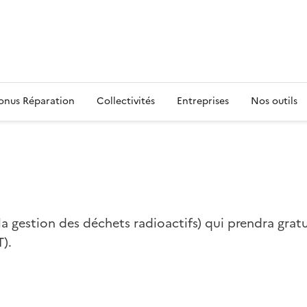
s
onus Réparation
Collectivités
Entreprises
Nos outils
a gestion des déchets radioactifs) qui prendra gra
).