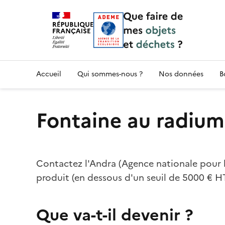
Accueil — Que Faire de mes objets & déchet
Accueil
Qui sommes-nous ?
Nos données
B
Fontaine au radium
Contactez l'Andra (Agence nationale pour l
produit (en dessous d'un seuil de 5000 € HT
Que va-t-il devenir ?