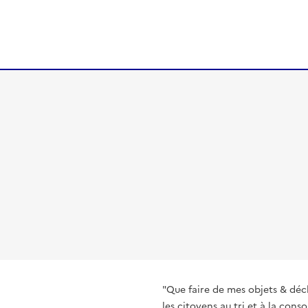
"Que faire de mes objets & déc
les citoyens au tri et à la co