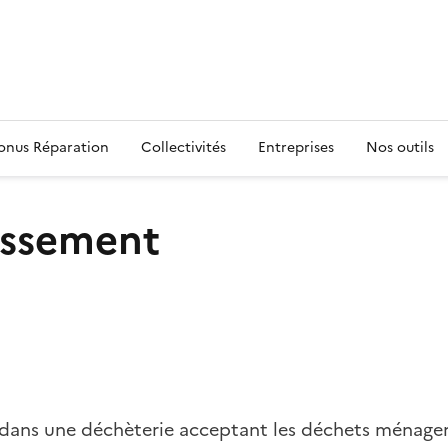
s
onus Réparation
Collectivités
Entreprises
Nos outils
dissement
t dans une déchèterie acceptant les déchets ménage