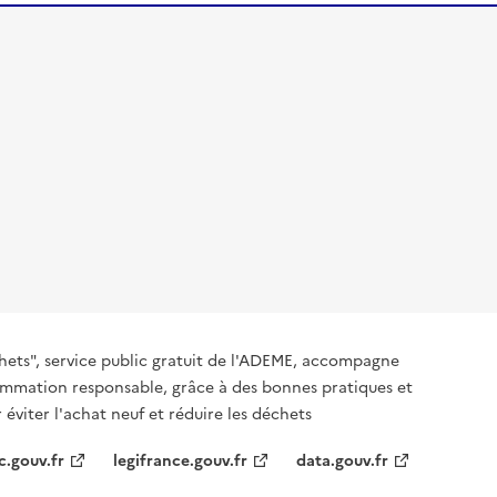
hets", service public gratuit de l'ADEME, accompagne
nsommation responsable, grâce à des bonnes pratiques et
 éviter l'achat neuf et réduire les déchets
c.gouv.fr
legifrance.gouv.fr
data.gouv.fr