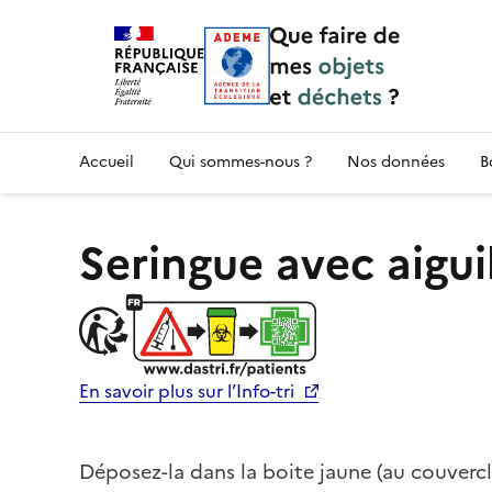
Accueil — Que Faire de mes objets & déchet
Accueil
Qui sommes-nous ?
Nos données
B
Seringue avec aigui
En savoir plus sur l’Info-tri
Déposez-la dans la boite jaune (au couvercl