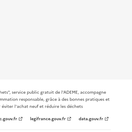
hets", service public gratuit de l'ADEME, accompagne
nsommation responsable, grâce à des bonnes pratiques et
 éviter l'achat neuf et réduire les déchets
c.gouv.fr
legifrance.gouv.fr
data.gouv.fr