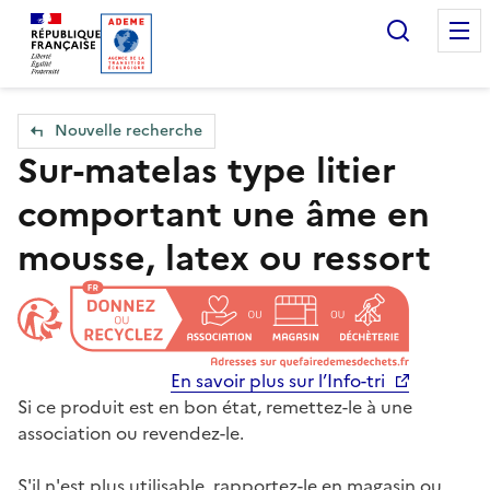
Accueil — Que Faire de mes objets & déchets
Recherc
Nouvelle recherche
Sur-matelas type litier
comportant une âme en
mousse, latex ou ressort
En savoir plus sur l’Info-tri
Si ce produit est en bon état, remettez-le à une
association ou revendez-le.
S'il n'est plus utilisable, rapportez-le en magasin ou