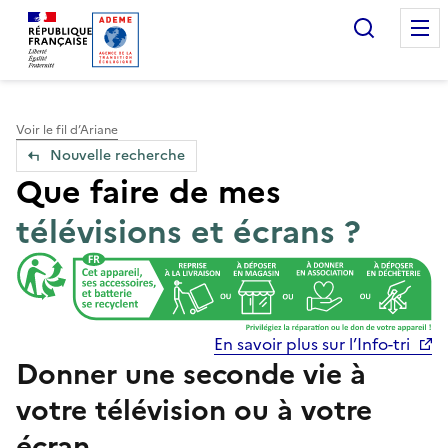
Accueil — Que Faire de mes objets & déchets
Recherc
Voir le fil d’Ariane
Nouvelle recherche
Que faire de mes
télévisions et écrans ?
En savoir plus sur l’Info-tri
Donner une seconde vie à
votre télévision ou à votre
écran